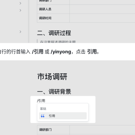
白行的行首输入 
/引用 
或
 /yinyong
，点击 
引用
。