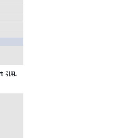
击 
引用
。