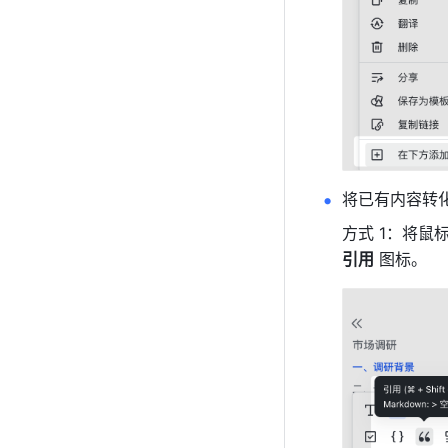
将已有内容转
方式 1：将
引用
 图标。