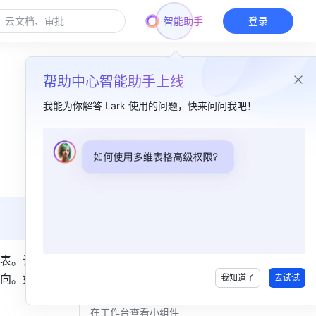
智能助手
登录
帮助中心智能助手上线
我能为你解答 Lark 使用的问题，快来问问我吧！
本篇目录
一、功能简介​
二、操作流程​
添加仪表盘组件​
通用设置​
表。设置
向。如需
我知道了
去试试
内容设置​
在工作台查看小组件​