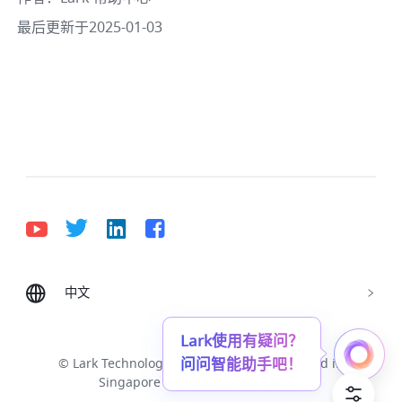
最后更新于2025-01-03
中文
Bahasa Indonesia
Deutsch
English
Español
Français
Italiano
Português (Brasil)
Lark使用有疑问？
问问智能助手吧！
© Lark Technologies Pte. Ltd. Headquartered in
Tiếng Việt
ไทย
한국어
日本語
中文
Singapore with offices worldwide.
Русский язык
हिन्दी