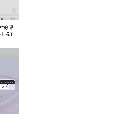
栏的 
评
的情况下，