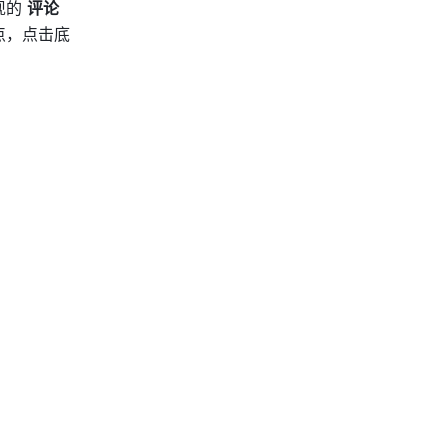
的 
评论
点，点击底