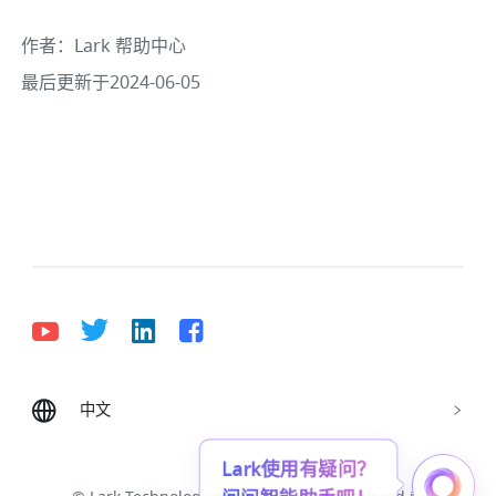
作者
：
Lark 帮助中心
最后更新于2024-06-05
中文
Bahasa Indonesia
Deutsch
English
Español
Français
Italiano
Português (Brasil)
Lark使用有疑问？