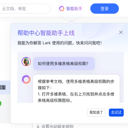
智能助手
登录
帮助中心智能助手上线
我能为你解答 Lark 使用的问题，快来问问我吧！
本篇目录
一、功能简介​
二、操作流程​
舰版
1. 配置 DNS​
2. 将 Lark IP 加入白名单​
我知道了
去试试
3. 配置主机​
4. 设置出站网关规则​