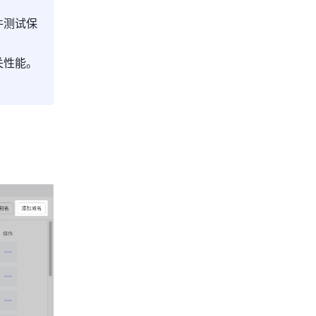
件测试保
关性能。
。