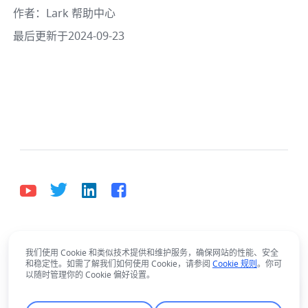
作者
：
Lark 帮助中心
最后更新于2024-09-23
中文
Bahasa Indonesia
Deutsch
English
Español
我们使用 Cookie 和类似技术提供和维护服务，确保网站的性能、安全
和稳定性。如需了解我们如何使用 Cookie，请参阅
Cookie 规则
。你可
Lark使用有疑问？
Français
Italiano
Português (Brasil)
以随时管理你的 Cookie 偏好设置。
问问智能助手吧！
© Lark Technologies Pte. Ltd. Headquartered in
Tiếng Việt
ไทย
한국어
日本語
中文