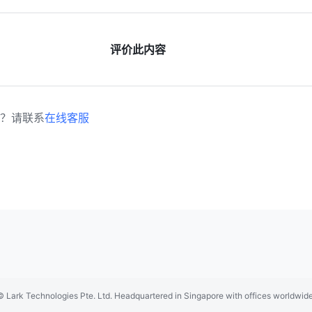
评价此内容
？请联系
在线客服
spañol
Français
Italiano
Português (Brasil)
© Lark Technologies Pte. Ltd. Headquartered in Singapore with offices worldwide