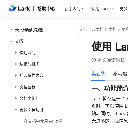
帮助中心
新手入门
使用 Lark
更多
云文档
文档
更
云文档通用功能
文档
使用 L
快速入门
本文阅读时长：
编辑与排版
桌面端
移动端
插入多样内容
文档画板
一、功能简介
文档小组件
Lark 剪存是一
页时，
可以使用 L
更多文档功能
贴
。
同时， La
无过多的干扰信息
在文档中使用 @ 功能