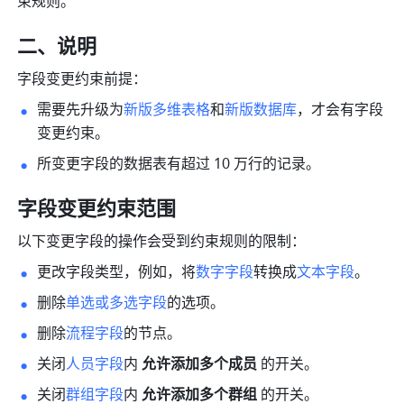
束规则。 
二、说明
字段变更约束前提：
需要先升级为
新版多维表格
和
新版数据库
，才会有字段
变更约束。
所变更字段的数据表有超过 10 万行的记录。
字段变更约束范围
以下变更字段的操作会受到约束规则的限制：
更改字段类型，例如，将
数字字段
转换成
文本字段
。
删除
单选或多选字段
的选项。
删除
流程字段
的节点。
关闭
人员字段
内 
允许添加多个成员
 的开关。
关闭
群组字段
内 
允许添加多个群组
 的开关。