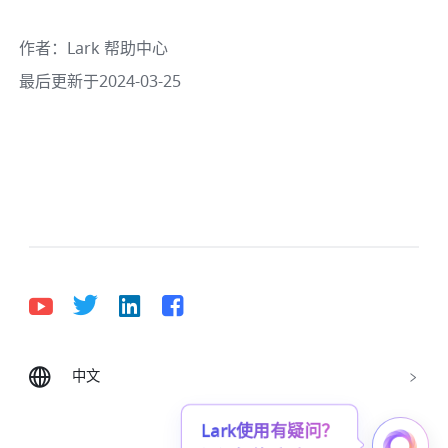
作者
：
Lark 帮助中心
最后更新于2024-03-25
中文
Bahasa Indonesia
Deutsch
English
Español
Français
Italiano
Português (Brasil)
Lark使用有疑问？