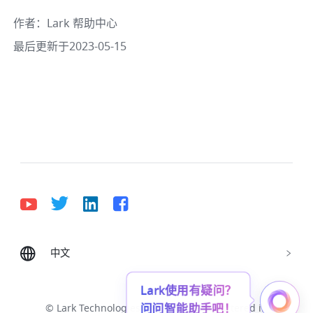
作者
：
Lark 帮助中心
最后更新于2023-05-15
中文
Bahasa Indonesia
Deutsch
English
Español
Français
Italiano
Português (Brasil)
Lark使用有疑问？
问问智能助手吧！
© Lark Technologies Pte. Ltd. Headquartered in
Tiếng Việt
ไทย
한국어
日本語
中文