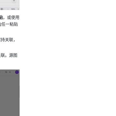
贴
，或使用
选任一粘贴
保持关联，
关联。源图