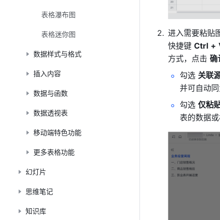
表格瀑布图
进入需要粘贴
表格迷你图
快捷键 
Ctrl
+
数据样式与格式
方式，点击 
确
插入内容
勾选 
关联
并可自动同
数据与函数
勾选 
仅粘
数据透视表
表的数据或
移动端特色功能
更多表格功能
幻灯片
思维笔记
知识库