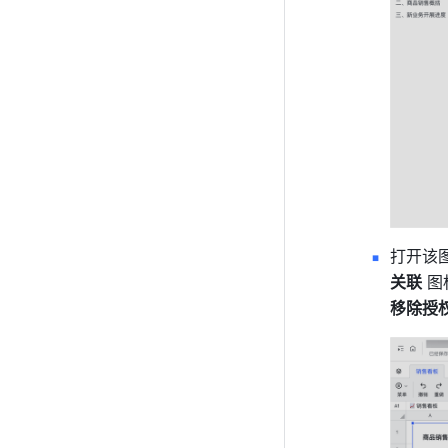
打开该
关联
移除授