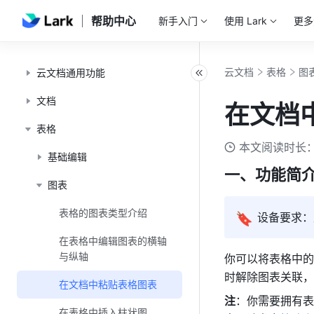
帮助中心
新手入门
使用 Lark
更多
云文档
表格
图
云文档通用功能
文档
在文档
表格
本文阅读时长：
基础编辑
一、功能简
图表
表格的图表类型介绍
🔖
设备要求：
在表格中编辑图表的横轴
与纵轴
你可以将表格中的
时解除图表关联，
在文档中粘贴表格图表
注
：你需要拥有表
在表格中插入柱状图