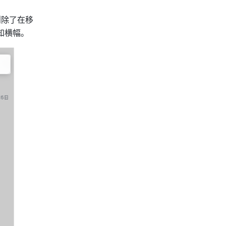
则除了在移
知横幅。