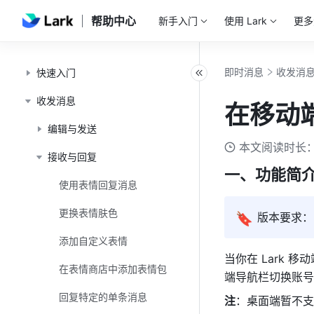
帮助中心
新手入门
使用 Lark
更多
即时消息
收发消
快速入门
收发消息
在移动
编辑与发送
本文阅读时长：
接收与回复
一、功能简
使用表情回复消息
更换表情肤色
🔖
版本要求
：
添加自定义表情
当你在 Lark
在表情商店中添加表情包
端导航栏切换账号
回复特定的单条消息
注
：桌面端暂不支