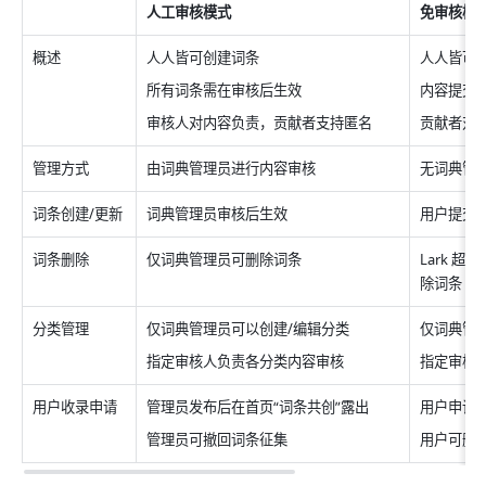
人工审核模式
免审核模
概
述
人人皆可创建词
条
人人皆可
所有词条需在审核后生
效
内容提交
审核人对内容负责，贡献者支持匿
名
贡献者对
管理方
式
由词典管理员进行内容审
核
无词典管
词条创建/更
新
词典管理员审核后生
效
用户提交
词条删
除
仅词典管理员可删除词
条
Lark 
除词
条
分类管
理
仅词典管理员可以创建/编辑分
类
仅词典管
指定审核人负责各分类内容审
核
指定审核
用户收录申
请
管理员发布后在首页“词条共创”露
出
用户申请
管理员可撤回词条征
集
用户可删