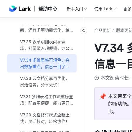
V7.37 群组功能再优化，群
帮助中心
新手入门
使用 Lark
更多
成员批量导入省心又省力！
V7.36 多维表格 Logo 焕
新，还有多项功能优化，给
产品更新
版本更
你新鲜体验！
V7.35 表单明细表闪亮登
V7.3
场，批量录入超便捷，办公
协作更高效！
V7.34 多维表格可填色，突
信息一
出数据重点，信息一目了
然！
本文阅读时长：
V7.33 云文档分享再优化，
灵活设置，分享无忧！
📌
本文带来全
V7.31 多维表格工作流重磅登
场！配置更便捷，能力更开
的新功能。
放！
比。
V7.29 文档修订模式全新上
线，灵活校对，轻松协作！