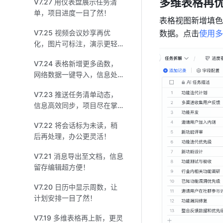
多维表格再
V7.27 用仪表盘展示任务清
单，项目进度一目了然！
表格视图新增填色
V7.25 视频会议妙享再优
数据。点击
使用多
化，图片可标注，演示更轻
松！
V7.24 表格新增更多函数，
网络数据一键导入，信息处
理如虎添翼！
V7.23 推送任务清单动态，
信息高效同步，项目尽在掌
握！
V7.22 将会话标为未读，稍
后再处理，办公更灵活！
V7.21 消息导出至文档，信息
留存编辑超方便！
V7.20 日历中显示周数，让
计划安排一目了然！
V7.19 多维表格再上新，更灵