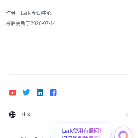
作者
：
Lark 帮助中心
最后更新于2026-07-14
中文
Bahasa Indonesia
Deutsch
English
Español
Français
Italiano
Português (Brasil)
Lark使用有疑问？