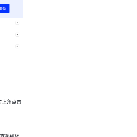
检测完成后，查看故障信息并按需处理。如果问题未解决，可在诊断结果页面右上角点击 
查系统环