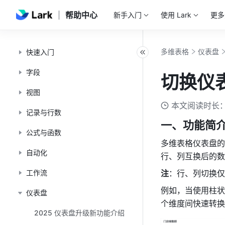
帮助中心
新手入门
使用 Lark
更多
多维表格
仪表盘
快速入门
字段
切换仪
视图
本文阅读时长：
记录与行数
一、功能简
公式与函数
多维表格仪表盘的
自动化
行、列互换后的数
工作流
注
：行、列切换仅
例如，当使用柱状
仪表盘
个维度间快速转换
2025 仪表盘升级新功能介绍