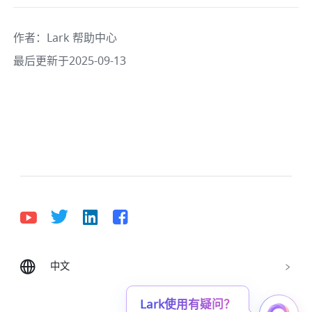
作者
：
Lark 帮助中心
最后更新于2025-09-13
中文
Bahasa Indonesia
Deutsch
English
Español
Français
Italiano
Português (Brasil)
Lark使用有疑问？