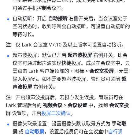
室屏幕会显示遥控器二维码，成员使用 Lark 扫码后，
可通过手机控制会议室。
自动接听：开启 
自动接听
 右侧开关后，当会议室处于
空闲状态时，收到呼叫会自动接听，可设置自动接听的
等待时长。
注
：仅 Lark 会议室 V7.10 及以上版本可设置自动接听。
超声波投屏：默认已开启 
超声波投屏 
右侧开关，即会
议室可通过超声波实现快捷投屏。成员在会议室中，只
需点击 Lark 客户端顶部的
 +
 图标 > 
会议室投屏
，无需
输入投屏码。如不需要超声波投屏，管理员可关闭 
超
声波投屏 
右侧开关。
注
：开启超声波投屏后，若担心发生误投，管理员可在 
Lark 管理后台的 
视频会议
 > 
会议设置
 中，找到 
会议室投
屏
 设置项，开启
投屏二次确认
。
摄像头取景设置：设置摄像头默认取景方式为 
手动取
景
 或
自动取景
，设置后成员仍可在会议室中
自行调