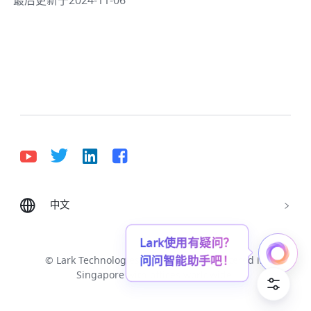
最后更新于2024-11-06
中文
Bahasa Indonesia
Deutsch
English
Español
Français
Italiano
Português (Brasil)
Lark使用有疑问？
问问智能助手吧！
© Lark Technologies Pte. Ltd. Headquartered in
Tiếng Việt
ไทย
한국어
日本語
中文
Singapore with offices worldwide.
Русский язык
हिन्दी