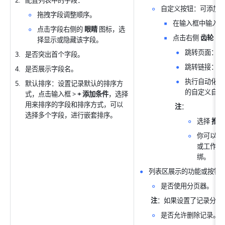
配置列表中的字段：
自定义按钮：可添加
拖拽字段调整顺序。
在输入框中输入
点击字段右侧的 
眼睛
 图标，选
点击右侧 
齿轮
 图
择显示或隐藏该字段。
跳转页面：跳
是否突出首个字段。
跳转链接：跳
是否展示字段名。
执行自动化/
默认排序：设置记录默认的排序方
的自定义自动
式，点击输入框 > 
+ 添加条件
，选择
用来排序的字段和排序方式，可以
注
：
选择多个字段，进行嵌套排序。
选择 
推荐
你可以在
或工作流
绑。
列表区展示的功能或按钮
是否使用分页器。
注
：如果设置了记录分组
是否允许删除记录。