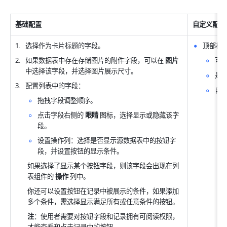
基础配置
自定义配置
选择作为卡片标题的字段。
顶部栏
如果数据表中存在存储图片的附件字段，可以在 
图片
可
中选择该字段，并选择图片展示尺寸。
是
配置列表中的字段：
自
拖拽字段调整顺序。
点击字段右侧的 
眼睛
 图标，选择显示或隐藏该字
段。
设置操作列：选择是否显示源数据表中的按钮字
段，并设置按钮的显示条件。
如果选择了显示某个按钮字段，则该字段会出现在列
表组件的 
操作
 列中。
你还可以设置按钮在记录中被展示的条件，如果添加
多个条件，需选择显示满足所有或任意条件的按钮。
注
：使用者需要对按钮字段和记录拥有可阅读权限，