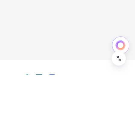
中文
Bahasa Indonesia
Deutsch
English
Español
Français
Italiano
Português (Brasil)
© Lark Technologies Pte. Ltd. Headquartered in
Tiếng Việt
ไทย
한국어
日本語
中文
Singapore with offices worldwide.