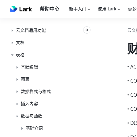
帮助中心
新手入门
使用 Lark
更多
云文档通用功能
云文
文档
表格
• A
基础编辑
图表
• C
数据样式与格式
• C
插入内容
• C
数据与函数
• D
基础介绍