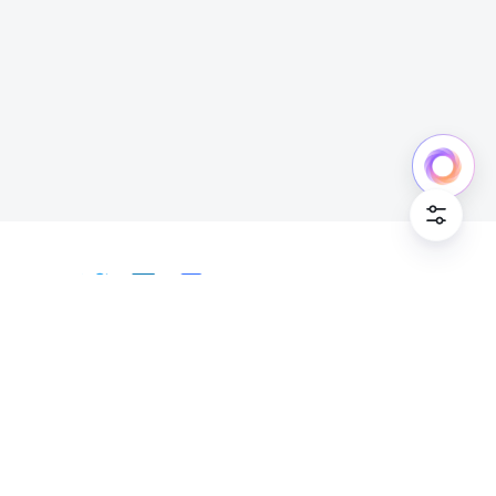
中文
Bahasa Indonesia
Deutsch
English
Español
Français
Italiano
Português (Brasil)
© Lark Technologies Pte. Ltd. Headquartered in
Tiếng Việt
ไทย
한국어
日本語
中文
Singapore with offices worldwide.