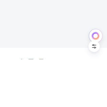
中文
Bahasa Indonesia
Deutsch
English
Español
Français
Italiano
Português (Brasil)
© Lark Technologies Pte. Ltd. Headquartered in
Tiếng Việt
ไทย
한국어
日本語
中文
Singapore with offices worldwide.