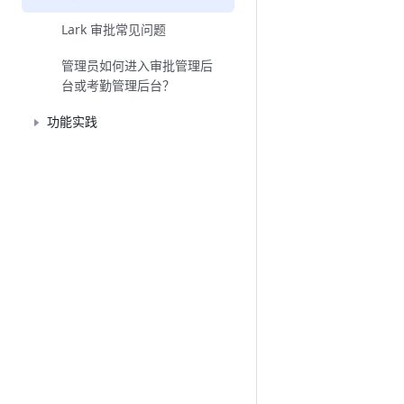
Lark 审批常见问题
管理员如何进入审批管理后
台或考勤管理后台？
功能实践