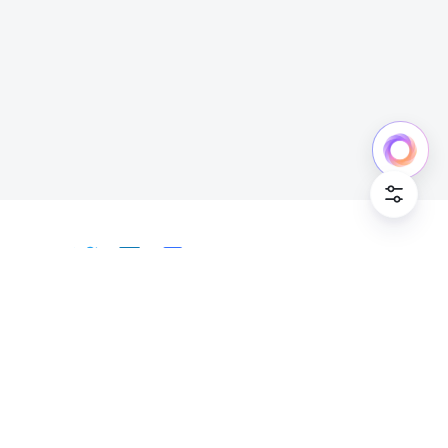
中文
Bahasa Indonesia
Deutsch
English
Español
Français
Italiano
Português (Brasil)
© Lark Technologies Pte. Ltd. Headquartered in
Tiếng Việt
ไทย
한국어
日本語
中文
Singapore with offices worldwide.