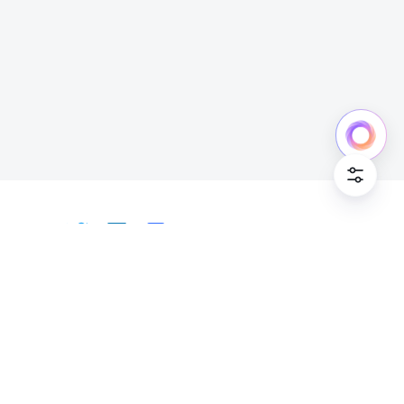
中文
Bahasa Indonesia
Deutsch
English
Español
Français
Italiano
Português (Brasil)
© Lark Technologies Pte. Ltd. Headquartered in
Tiếng Việt
ไทย
한국어
日本語
中文
Singapore with offices worldwide.