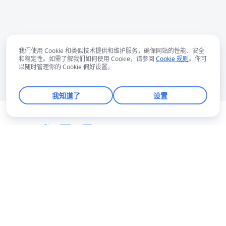
我们使用 Cookie 和类似技术提供和维护服务，确保网站的性能、安全
和稳定性。如需了解我们如何使用 Cookie，请参阅
Cookie 规则
。你可
以随时管理你的 Cookie 偏好设置。
我知道了
设置
中文
Bahasa Indonesia
Deutsch
English
Español
Français
Italiano
Português (Brasil)
© Lark Technologies Pte. Ltd. Headquartered in
Tiếng Việt
ไทย
한국어
日本語
中文
Singapore with offices worldwide.