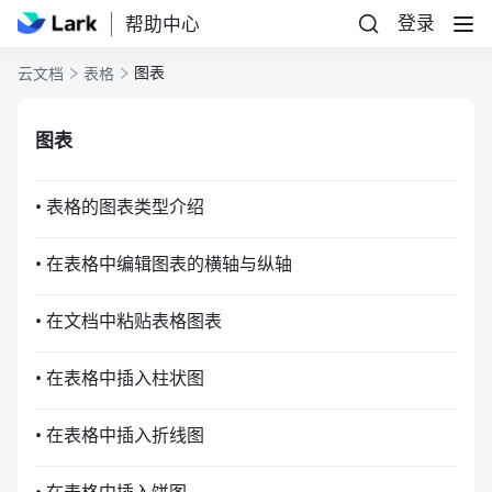
登录
帮助中心
图表
云文档
表格
图表
• 表格的图表类型介绍
• 在表格中编辑图表的横轴与纵轴
• 在文档中粘贴表格图表
• 在表格中插入柱状图
• 在表格中插入折线图