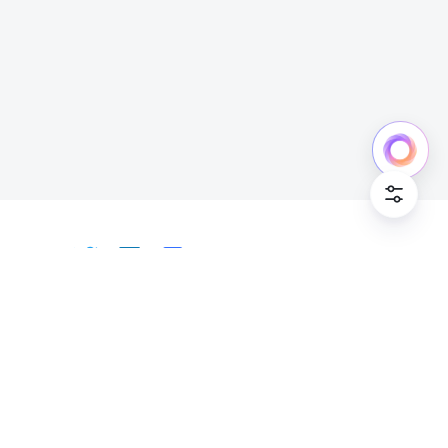
中文
Bahasa Indonesia
Deutsch
English
Español
Français
Italiano
Português (Brasil)
© Lark Technologies Pte. Ltd. Headquartered in
Tiếng Việt
ไทย
한국어
日本語
中文
Singapore with offices worldwide.