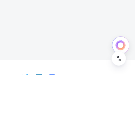
中文
Bahasa Indonesia
Deutsch
English
Español
Français
Italiano
Português (Brasil)
© Lark Technologies Pte. Ltd. Headquartered in
Tiếng Việt
ไทย
한국어
日本語
中文
Singapore with offices worldwide.