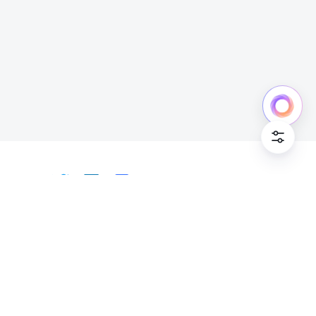
中文
Bahasa Indonesia
Deutsch
English
Español
Français
Italiano
Português (Brasil)
© Lark Technologies Pte. Ltd. Headquartered in
Tiếng Việt
ไทย
한국어
日本語
中文
Singapore with offices worldwide.