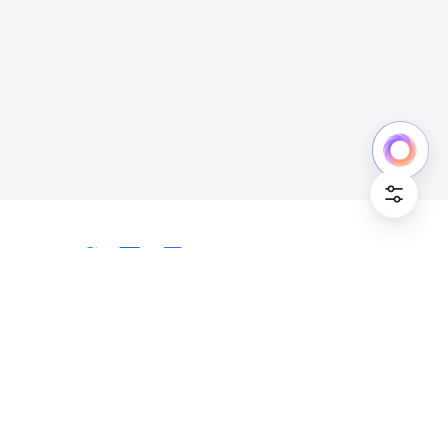
中文
Bahasa Indonesia
Deutsch
English
Español
Français
Italiano
Português (Brasil)
© Lark Technologies Pte. Ltd. Headquartered in
Tiếng Việt
ไทย
한국어
日本語
中文
Singapore with offices worldwide.