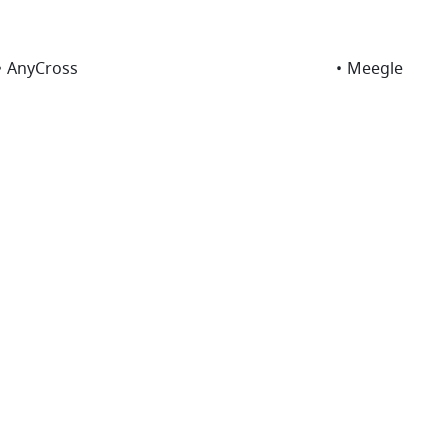
•
AnyCross
•
Meegle