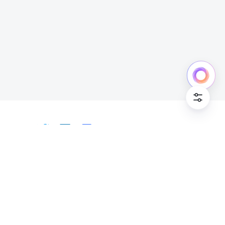
中文
Bahasa Indonesia
Deutsch
English
Español
Français
Italiano
Português (Brasil)
© Lark Technologies Pte. Ltd. Headquartered in
Tiếng Việt
ไทย
한국어
日本語
中文
Singapore with offices worldwide.