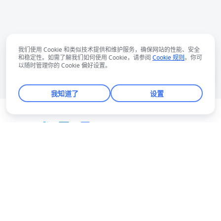
我们使用 Cookie 和类似技术提供和维护服务，确保网站的性能、安全
和稳定性。如需了解我们如何使用 Cookie，请参阅
Cookie 规则
。你可
以随时管理你的 Cookie 偏好设置。
我知道了
设置
中文
Bahasa Indonesia
Deutsch
English
Español
Français
Italiano
Português (Brasil)
© Lark Technologies Pte. Ltd. Headquartered in
Tiếng Việt
ไทย
한국어
日本語
中文
Singapore with offices worldwide.