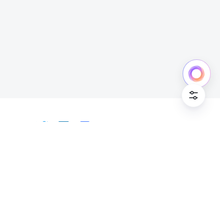
中文
Bahasa Indonesia
Deutsch
English
Español
Français
Italiano
Português (Brasil)
© Lark Technologies Pte. Ltd. Headquartered in
Tiếng Việt
ไทย
한국어
日本語
中文
Singapore with offices worldwide.