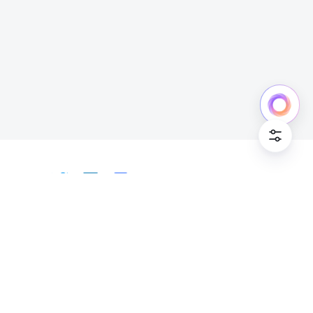
中文
Bahasa Indonesia
Deutsch
English
Español
Français
Italiano
Português (Brasil)
© Lark Technologies Pte. Ltd. Headquartered in
Tiếng Việt
ไทย
한국어
日本語
中文
Singapore with offices worldwide.