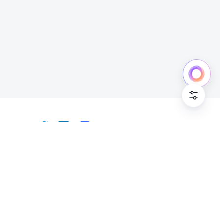
中文
Bahasa Indonesia
Deutsch
English
Español
Français
Italiano
Português (Brasil)
© Lark Technologies Pte. Ltd. Headquartered in
Tiếng Việt
ไทย
한국어
日本語
中文
Singapore with offices worldwide.