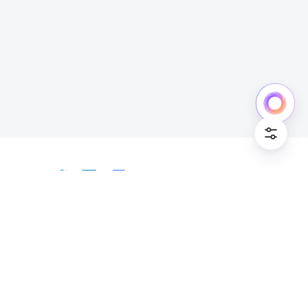
中文
Bahasa Indonesia
Deutsch
English
Español
Français
Italiano
Português (Brasil)
© Lark Technologies Pte. Ltd. Headquartered in
Tiếng Việt
ไทย
한국어
日本語
中文
Singapore with offices worldwide.