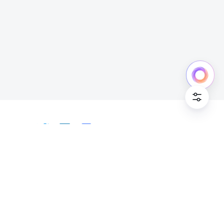
中文
Bahasa Indonesia
Deutsch
English
Español
Français
Italiano
Português (Brasil)
© Lark Technologies Pte. Ltd. Headquartered in
Tiếng Việt
ไทย
한국어
日本語
中文
Singapore with offices worldwide.