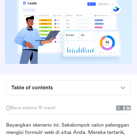
Intisari: 5 perangkat lunak pelacakan prospek
penjualan teratas secara sekilas
Apa itu perangkat lunak pelacakan prospek
penjualan dan mengapa hal itu penting?
Table of contents
Fitur utama yang perlu diperhatikan dalam alat
manajemen prospek
Baca selama 15 menit
Tantangan tersembunyi: Mengapa sistem
manajemen prospek tradisional gagal
Bayangkan skenario ini: Sekelompok calon pelanggan 
mengisi formulir web di situs Anda. Mereka tertarik, 
8 perangkat lunak pelacakan prospek penjualan