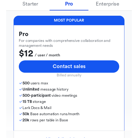
Starter
Pro
Enterprise
MOST POPULAR
Pro
For companies with comprehensive collaboration and 
management needs
$12
  / user / month
Contact sales
Billed annually
500
 users max
Unlimited
 message history
500-participant
 video meetings
15 TB
 storage
Lark Docs & Mail
50k
 Base automation runs/month
20k
 rows per table in Base