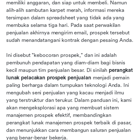
memiliki anggaran, dan siap untuk membeli. Namun 
teratas untuk tim yang sedang berkembang
alih-alih sambutan karpet merah, informasi mereka 
Praktik terbaik untuk menjaga pipeline penjualan
tersimpan dalam spreadsheet yang tidak ada yang 
yang sehat
membuka selama tiga hari. Pada saat perwakilan 
penjualan akhirnya mengirim email, prospek tersebut 
Kesimpulan
sudah menandatangani kontrak dengan pesaing Anda.
FAQ
Ini disebut "kebocoran prospek," dan ini adalah 
Bacaan terkait
pembunuh pendapatan yang diam-diam bagi bisnis 
kecil maupun tim penjualan besar. Di sinilah 
perangkat 
lunak pelacakan prospek penjualan
 menjadi pemain 
paling berharga dalam tumpukan teknologi Anda. Ini 
mengubah seni penjualan yang kacau menjadi ilmu 
yang terstruktur dan terukur. Dalam panduan ini, kami 
akan mengeksplorasi apa yang membuat sistem 
manajemen prospek efektif, membandingkan 
perangkat lunak manajemen prospek terbaik di pasar, 
dan menunjukkan cara membangun saluran penjualan 
yang benar-benar bekerja.