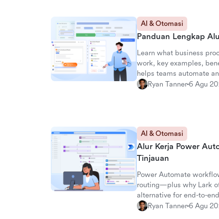
AI & Otomasi
Panduan Lengkap Alur
Learn what business pro
work, key examples, bene
helps teams automate a
seamlessly.
Ryan Tanner
6 Agu 2
AI & Otomasi
Alur Kerja Power Auto
Tinjauan
Power Automate workflow
routing—plus why Lark off
alternative for end-to-en
Ryan Tanner
6 Agu 2