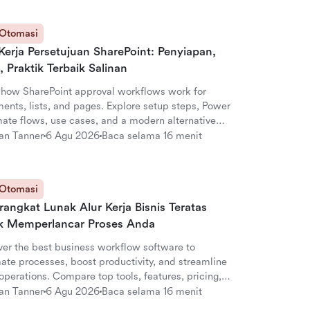
 Otomasi
Kerja Persetujuan SharePoint: Penyiapan,
, Praktik Terbaik Salinan
 how SharePoint approval workflows work for
ents, lists, and pages. Explore setup steps, Power
ate flows, use cases, and a modern alternative
ark.
an Tanner
6 Agu 2026
Baca selama 16 menit
 Otomasi
rangkat Lunak Alur Kerja Bisnis Teratas
k Memperlancar Proses Anda
ver the best business workflow software to
ate processes, boost productivity, and streamline
perations. Compare top tools, features, pricing,
enefits.
an Tanner
6 Agu 2026
Baca selama 16 menit