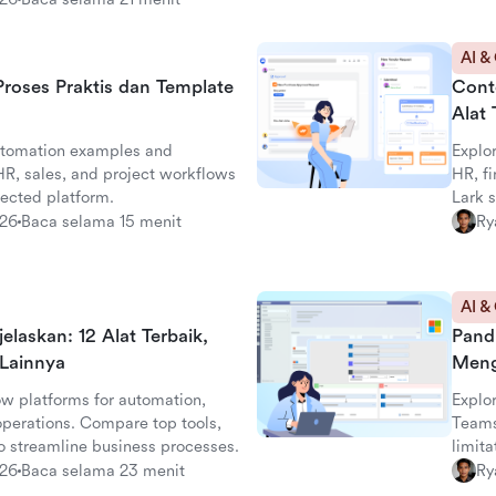
AI &
roses Praktis dan Template
Cont
Alat 
automation examples and
Explo
HR, sales, and project workflows
HR, f
nected platform.
Lark 
026
Baca selama 15 menit
Ry
AI &
jelaskan: 12 Alat Terbaik,
Pand
Lainnya
Meng
ow platforms for automation,
Explo
operations. Compare top tools,
Teams
to streamline business processes.
limita
altern
026
Baca selama 23 menit
Ry