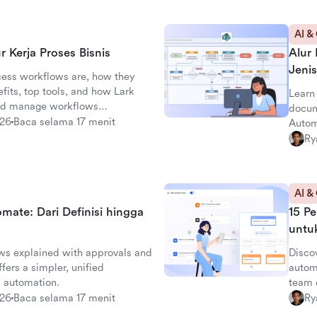
AI &
 Kerja Proses Bisnis
Alur 
Jenis
cess workflows are, how they
fits, top tools, and how Lark
Learn
nd manage workflows
docum
026
Baca selama 17 menit
Autom
with L
Ry
AI &
mate: Dari Definisi hingga
15 Pe
untu
s explained with approvals and
Disco
ers a simpler, unified
autom
d automation.
team o
and b
026
Baca selama 17 menit
Ry