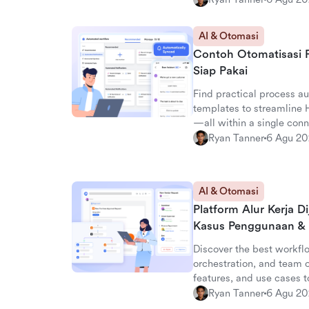
AI & Otomasi
Contoh Otomatisasi P
Siap Pakai
Find practical process 
templates to streamline 
—all within a single con
Ryan Tanner
6 Agu 2
AI & Otomasi
Platform Alur Kerja Di
Kasus Penggunaan & 
Discover the best workfl
orchestration, and team 
features, and use cases 
Ryan Tanner
6 Agu 2