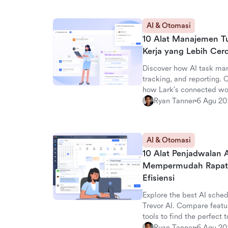
AI & Otomasi
10 Alat Manajemen Tu
Kerja yang Lebih Cer
Discover how AI task ma
tracking, and reporting. 
how Lark's connected wor
productivity advantage.
Ryan Tanner
6 Agu 2
AI & Otomasi
10 Alat Penjadwalan A
Mempermudah Rapat
Efisiensi
Explore the best AI sched
Trevor AI. Compare featu
tools to find the perfect t
Ryan Tanner
6 Agu 2