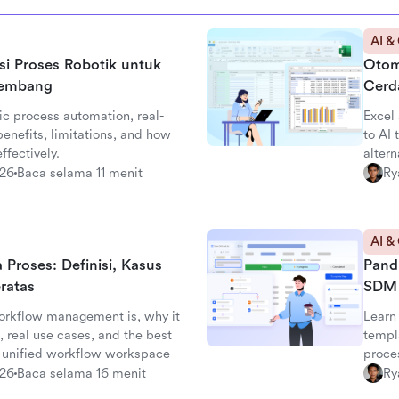
AI &
si Proses Robotik untuk
Otoma
kembang
Cerd
ic process automation, real-
Excel
enefits, limitations, and how
to AI
fectively.
altern
026
Baca selama 11 menit
Ry
AI &
Proses: Definisi, Kasus
Pand
ratas
SDM 
orkflow management is, why it
Learn
 real use cases, and the best
templ
's unified workflow workspace
proce
026
Baca selama 16 menit
Ry