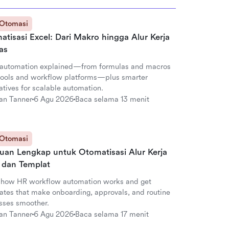
 Otomasi
tisasi Excel: Dari Makro hingga Alur Kerja
as
 automation explained—from formulas and macros
 tools and workflow platforms—plus smarter
atives for scalable automation.
an Tanner
6 Agu 2026
Baca selama 13 menit
 Otomasi
uan Lengkap untuk Otomatisasi Alur Kerja
dan Templat
 how HR workflow automation works and get
ates that make onboarding, approvals, and routine
sses smoother.
an Tanner
6 Agu 2026
Baca selama 17 menit