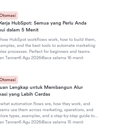
 Otomasi
 Kerja HubSpot: Semua yang Perlu Anda
hui dalam 5 Menit
 how HubSpot workflows work, how to build them,
xamples, and the best tools to automate marketing
ales processes. Perfect for beginners and teams.
an Tanner
6 Agu 2026
Baca selama 16 menit
 Otomasi
uan Lengkap untuk Membangun Alur
asi yang Lebih Cerdas
 what automation flows are, how they work, and
eams use them across marketing, operations, and
plore types, examples, and a step-by-step guide to
ng flows in Lark.
an Tanner
6 Agu 2026
Baca selama 15 menit