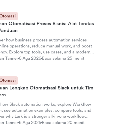
 Otomasi
an Otomatisasi Proses Bisnis: Alat Teratas
Panduan
ver how business process automation services
mline operations, reduce manual work, and boost
ency. Explore top tools, use cases, and a modern
ative with unified workflow logic.
an Tanner
6 Agu 2026
Baca selama 25 menit
 Otomasi
uan Lengkap Otomatisasi Slack untuk Tim
ern
 how Slack automation works, explore Workflow
er, see automation examples, compare tools, and
er why Lark is a stronger all-in-one workflow
orm.
an Tanner
6 Agu 2026
Baca selama 20 menit