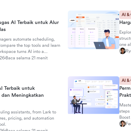
AI &
gas AI Terbaik untuk Alur
Harg
das
Explor
struct
nagers automate scheduling,
one a
Compare the top tools and learn
collab
Ry
kspace turns AI into a
026
Baca selama 21 menit
AI &
I Terbaik untuk
Perm
 dan Meningkatkan
Prak
Maste
steps 
uling assistants, from Lark to
Boost
res, pricing, and automation
Fe
ool.
026
Baca selama 21 menit