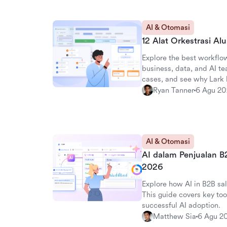
AI & Otomasi
12 Alat Orkestrasi Alu
Explore the best workflow
business, data, and AI t
cases, and see why Lark l
platform.
Ryan Tanner
6 Agu 2
AI & Otomasi
AI dalam Penjualan B
2026
Explore how AI in B2B sal
This guide covers key too
successful AI adoption.
Matthew Sia
6 Agu 2