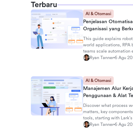
Terbaru
AI & Otomasi
Penjelasan Otomatisa
Organisasi yang Ber
This guide explains robot
world applications, RPA b
teams scale automation ef
Ryan Tanner
6 Agu 2
AI & Otomasi
Manajemen Alur Kerja 
Penggunaan & Alat Te
Discover what process w
matters, key components,
tools, starting with Lark
Ryan Tanner
6 Agu 2