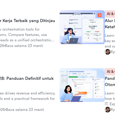
AI &
r Kerja Terbaik yang Ditinjau
Alur
Keta
 orchestration tools for
eams. Compare features, use
Learn
eads as a unified orchestration
key e
026
Baca selama 23 menit
and s
Ry
AI &
2B: Panduan Definitif untuk
Pand
Otom
es drives revenue and efficiency.
Learn
ls and a practical framework for
how t
IT. Ex
buildi
026
Baca selama 23 menit
Ry