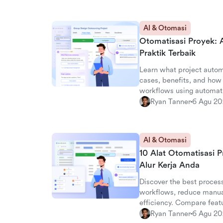
AI & Otomasi
Otomatisasi Proyek: A
Praktik Terbaik
Learn what project automa
cases, benefits, and ho
workflows using automat
expert tips.
Ryan Tanner
6 Agu 2
AI & Otomasi
10 Alat Otomatisasi P
Alur Kerja Anda
Discover the best proces
workflows, reduce manua
efficiency. Compare featu
picks.
Ryan Tanner
6 Agu 2