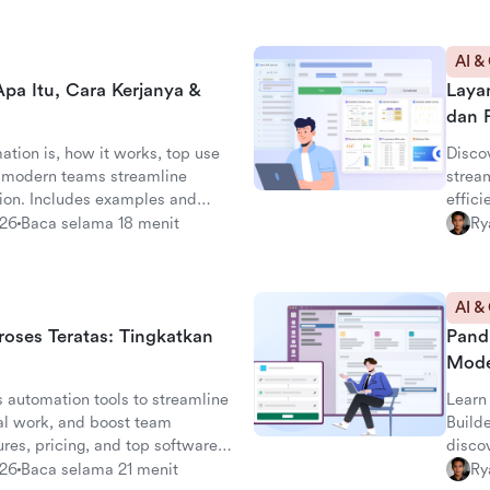
AI &
pa Itu, Cara Kerjanya &
Layan
dan 
tion is, how it works, top use
Disco
w modern teams streamline
strea
ion. Includes examples and
effici
altern
026
Baca selama 18 menit
Ry
AI &
roses Teratas: Tingkatkan
Pand
Mod
s automation tools to streamline
Learn
l work, and boost team
Build
res, pricing, and top software
discov
platf
026
Baca selama 21 menit
Ry