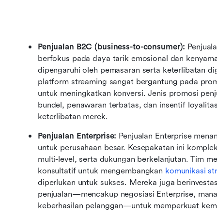
Penjualan B2C (business-to-consumer): 
Penjual
berfokus pada daya tarik emosional dan kenyaman
dipengaruhi oleh pemasaran serta keterlibatan digi
platform streaming sangat bergantung pada prom
untuk meningkatkan konversi. Jenis promosi pen
bundel, penawaran terbatas, dan insentif loyalit
keterlibatan merek.
Penjualan Enterprise: 
Penjualan Enterprise menan
untuk perusahaan besar. Kesepakatan ini kompleks
multi-level, serta dukungan berkelanjutan. Tim m
konsultatif untuk mengembangkan 
komunikasi st
diperlukan untuk sukses. Mereka juga berinvestas
penjualan—mencakup negosiasi Enterprise, manaj
keberhasilan pelanggan—untuk memperkuat ke