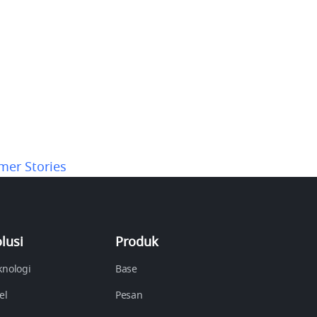
mer Stories
lusi
Produk
knologi
Base
el
Pesan