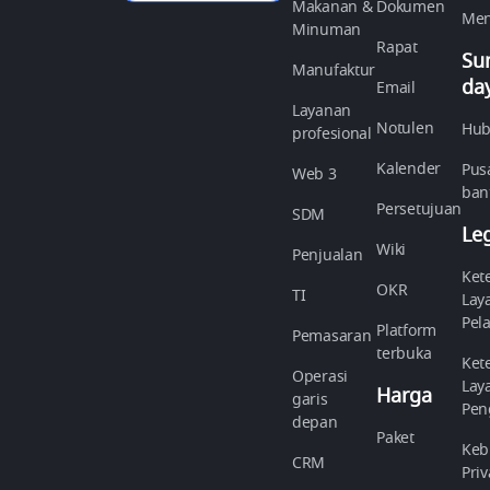
Makanan &
Dokumen
Men
Minuman
Rapat
Su
Manufaktur
da
Email
Layanan
Notulen
Hub
profesional
Kalender
Pus
Web 3
ban
Persetujuan
SDM
Le
Wiki
Penjualan
Ket
OKR
TI
Lay
Pel
Platform
Pemasaran
terbuka
Ket
Operasi
Lay
Harga
garis
Pen
depan
Paket
Keb
CRM
Priv