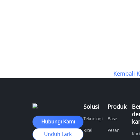
Kembali K
Solusi
Produk
Be
de
Teknologi
Base
ka
Hubungi Kami
Ritel
Pesan
Unduh Lark
Kar