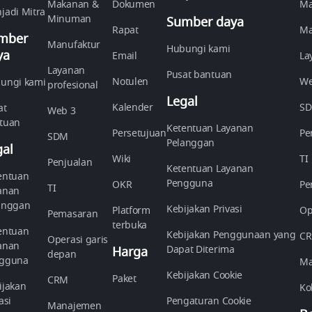
Makanan &
Dokumen
Ma
jadi Mitra
Minuman
Sumber daya
Rapat
Ma
mber
Manufaktur
Hubungi kami
ya
Email
La
Layanan
Pusat bantuan
Notulen
We
ungi kami
profesional
Legal
Kalender
S
at
Web 3
tuan
Ketentuan Layanan
Persetujuan
Pe
SDM
Pelanggan
gal
Wiki
TI
Penjualan
Ketentuan Layanan
entuan
Pengguna
OKR
Pe
TI
anan
anggan
Kebijakan Privasi
Platform
Op
Pemasaran
terbuka
entuan
Kebijakan Penggunaan yang
C
Operasi garis
anan
Dapat Diterima
Harga
depan
gguna
Ma
Kebijakan Cookie
Paket
CRM
ijakan
Ko
asi
Pengaturan Cookie
Manajemen