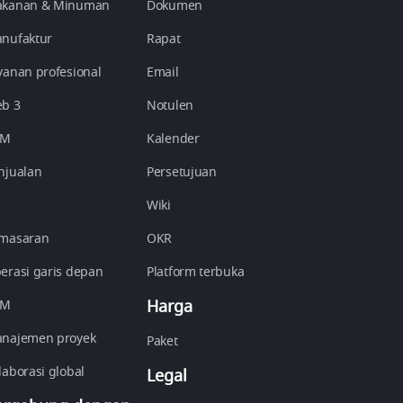
kanan & Minuman
Dokumen
nufaktur
Rapat
yanan profesional
Email
b 3
Notulen
DM
Kalender
njualan
Persetujuan
Wiki
masaran
OKR
erasi garis depan
Platform terbuka
Harga
RM
najemen proyek
Paket
laborasi global
Legal