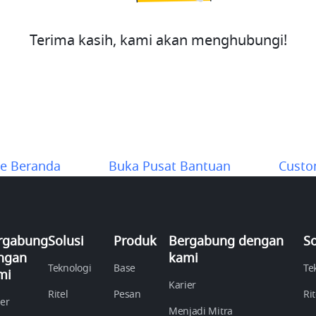
Terima kasih, kami akan menghubungi!
e Beranda
Buka Pusat Bantuan
Custo
rgabung
Solusi
Produk
Bergabung dengan
So
ngan
kami
Teknologi
Base
Te
mi
Karier
Ritel
Pesan
Rit
ier
Menjadi Mitra