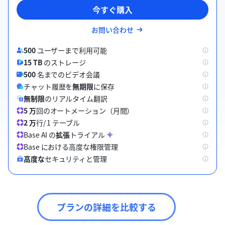
今すぐ購入
お問い合わせ
500
ユーザーまで利用可能
15 TB
のストレージ
500
名までのビデオ会議
チャット履歴を
無期限
に保存
無制限
のリアルタイム翻訳
5 万
回のオートメーション（月間）
2 万
行/ 1 テーブル
Base AI の
拡張
トライアル
B
a
s
e
に
お
け
る
高
度
な
権
限
管
理
高度な
セキュリティと管理
プランの詳細を比較する