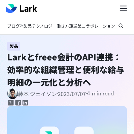
ブログ
製品
テクノロジー
働き方
運送業
コラボレーション
お知らせ
製品
Larkとfreee会計のAPI連携：
効率的な組織管理と便利な給与
明細の一元化と分析へ
2023/07/07
藤本 ジェイソン
4 min read