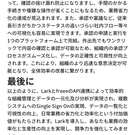
って、確認の抜け漏れ防止になりますし、手間のかかる
手続きや複雑な操作が省くことにもなるため、業務省力
化の達成が見込まれます。また、承認や稟議など、従来
長引きがちかつステータスの追いづらい社内フロー等々
への可視化も容易に実現できます。承認の申請と実行を
1つのプラットフォーム上で完結。外出先でもワンクリ
ックで内容の確認と承認が可能なため、組織内の承認プ
ロセスがスムーズ化し、データの正確性と可視性が向上
されます。これにより、組織のより迅速な意思決定が可
能となり、全体効率の改善に繋がります。
最後に
以上のように、LarkとfreeeのAPI連携によって効率的
な組織管理とデータの一元化及び分析が実現され、複数
システムへのSingle Sign Onの実現、データの一覧化と
可視性の向上、日常業務の省力化と効率化という付加価
値がもたらされます。Larkを導入し、あなたも業務の効
率化と生産性の向上を実現し、競争力を強化してみませ