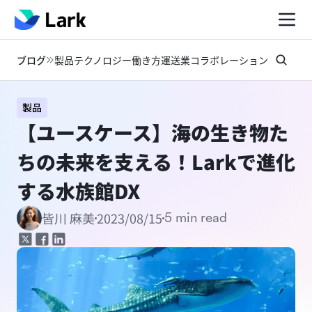
ブログ
製品
テクノロジー
働き方
運送業
コラボレーション
お知らせ
製品
【ユースケース】海の生き物た
ちの未来を支える！Larkで進化
する水族館DX
2023/08/15
皆川 麻美
5 min read